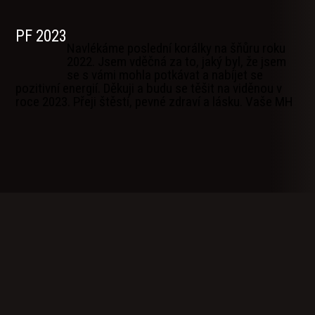
PF 2023
Navlékáme poslední korálky na šňůru roku
2022. Jsem vděčná za to, jaký byl, že jsem
se s vámi mohla potkávat a nabíjet se
pozitivní energií. Děkuji a budu se těšit na viděnou v
roce 2023. Přeji štěstí, pevné zdraví a lásku. Vaše MH